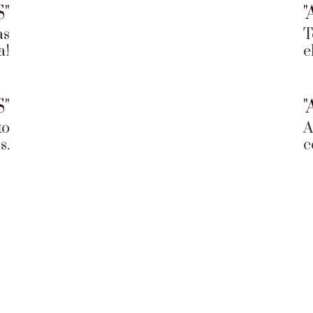
S"
"
as
T
a!
e
"
"
to
A
s.
c