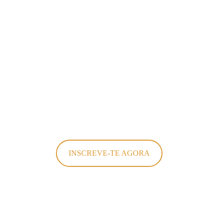
Investimento
💶 APENAS 120 €
já o teu lugar pois as vagas são l
INSCREVE-TE AGORA